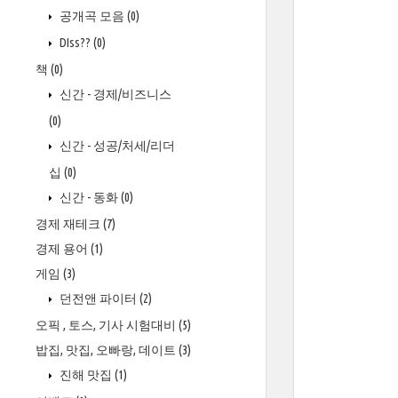
공개곡 모음
(0)
DIss??
(0)
책
(0)
신간 - 경제/비즈니스
(0)
신간 - 성공/처세/리더
십
(0)
신간 - 동화
(0)
경제 재테크
(7)
경제 용어
(1)
게임
(3)
던전앤 파이터
(2)
오픽 , 토스, 기사 시험대비
(5)
밥집, 맛집, 오빠랑, 데이트
(3)
진해 맛집
(1)