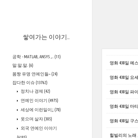
>
쌓여가는 이야기..
공학 - MATLAB, ANSYS ,..
(11)
영화 438일 예스퍼
말.말.말.
(6)
몸짱 유명 연예인들~
(24)
영화 438일 요세핀 
잡다한 이슈
(13762)
정치나 경제
(42)
영화 438일 파이살
연예인 이야기
(4975)
영화 438일 마티아
세상에 이런일이;;
(70)
웃으며 살자
(385)
영화 438일 구스타
외국 연예인 이야기
힐빌리의 노래 보 
(6185)