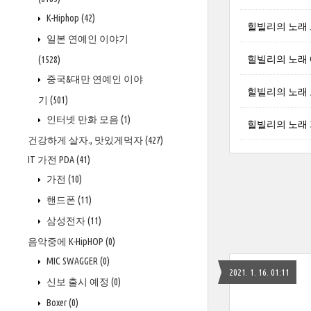
K-Hiphop
(42)
힐빌리의 노래 프리
일본 연예인 이야기
힐빌리의 노래 에
(1528)
중국&대만 연예인 이야
힐빌리의 노래 오언
기
(501)
인터넷 만화 모음
(1)
힐빌리의 노래 가브
건강하게 살자., 맛있게먹자
(427)
IT 가전 PDA
(41)
가전
(10)
핸드폰
(11)
삼성전자
(11)
음악중에 K-HipHOP
(0)
MIC SWAGGER
(0)
2021. 1. 16. 01:11
신보 출시 예정
(0)
Boxer
(0)