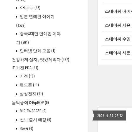
K-Hiphop
(42)
스테이씨 아이
일본 연예인 이야기
스테이씨 세은
(1528)
중국&대만 연예인 이야
스테이씨 수민
기
(501)
인터넷 만화 모음
(1)
스테이씨 시은
건강하게 살자., 맛있게먹자
(427)
IT 가전 PDA
(41)
가전
(10)
핸드폰
(11)
삼성전자
(11)
음악중에 K-HipHOP
(0)
MIC SWAGGER
(0)
2026. 4. 25. 23:42
신보 출시 예정
(0)
Boxer
(0)