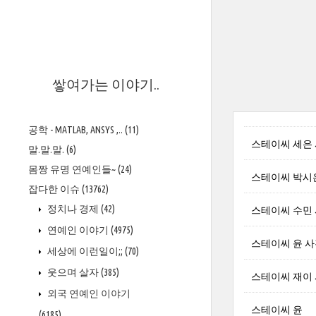
>
쌓여가는 이야기..
공학 - MATLAB, ANSYS ,..
(11)
스테이씨 세은 
말.말.말.
(6)
몸짱 유명 연예인들~
(24)
스테이씨 박시
잡다한 이슈
(13762)
정치나 경제
(42)
스테이씨 수민 
연예인 이야기
(4975)
스테이씨 윤 사
세상에 이런일이;;
(70)
웃으며 살자
(385)
스테이씨 재이 
외국 연예인 이야기
스테이씨 윤
(6185)