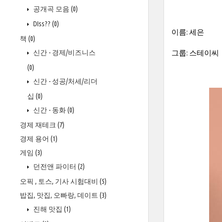
공개곡 모음
(0)
DIss??
(0)
이름: 세은
책
(0)
신간 - 경제/비즈니스
그룹: 스테이씨
(0)
신간 - 성공/처세/리더
십
(0)
신간 - 동화
(0)
경제 재테크
(7)
경제 용어
(1)
게임
(3)
던전앤 파이터
(2)
오픽 , 토스, 기사 시험대비
(5)
밥집, 맛집, 오빠랑, 데이트
(3)
진해 맛집
(1)