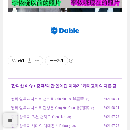
공감
구독하기
'
잡다한 이슈
>
중국&대만 연예인 이야기
' 카테고리의 다른 글
영화 일루셔니스트 전소호 Chin Siu Ho, 錢嘉華
2021.08.01
(0)
영화 일루셔니스트 관상운 XiangYun Guan, 關翔雲
2021.08.01
(0)
중드 삼국지 초선 천하오 Chen Hao
2021.07.28
(0)
중드 삼국지 사마의 예대굉 Ni Dahong
2021.07.28
(0)