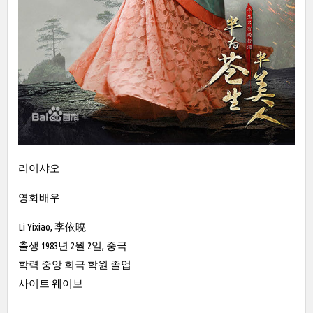
리이샤오
영화배우
Li Yixiao, 李依曉
출생 1983년 2월 2일, 중국
학력 중앙 희극 학원 졸업
사이트 웨이보