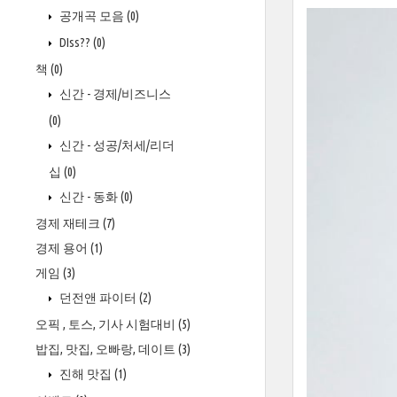
공개곡 모음
(0)
DIss??
(0)
책
(0)
신간 - 경제/비즈니스
(0)
신간 - 성공/처세/리더
십
(0)
신간 - 동화
(0)
경제 재테크
(7)
경제 용어
(1)
게임
(3)
던전앤 파이터
(2)
오픽 , 토스, 기사 시험대비
(5)
밥집, 맛집, 오빠랑, 데이트
(3)
진해 맛집
(1)