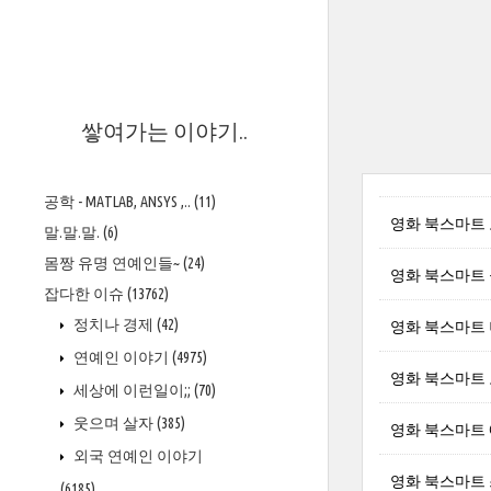
>
쌓여가는 이야기..
공학 - MATLAB, ANSYS ,..
(11)
영화 북스마트 노아
말.말.말.
(6)
몸짱 유명 연예인들~
(24)
영화 북스마트 올리
잡다한 이슈
(13762)
정치나 경제
(42)
영화 북스마트 니코
연예인 이야기
(4975)
영화 북스마트 오스
세상에 이런일이;;
(70)
웃으며 살자
(385)
영화 북스마트 에두
외국 연예인 이야기
영화 북스마트 스카
(6185)