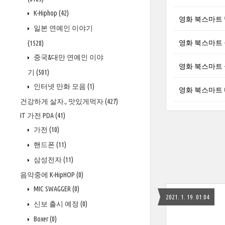
K-Hiphop
(42)
영화 북스마트 빌리 
일본 연예인 이야기
영화 북스마트 몰리
(1528)
중국&대만 연예인 이야
영화 북스마트 윌 포
기
(501)
인터넷 만화 모음
(1)
영화 북스마트 다이
건강하게 살자., 맛있게먹자
(427)
IT 가전 PDA
(41)
가전
(10)
핸드폰
(11)
삼성전자
(11)
음악중에 K-HipHOP
(0)
MIC SWAGGER
(0)
2021. 1. 19. 01:04
신보 출시 예정
(0)
Boxer
(0)