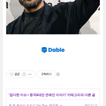
공감
구독하기
'
잡다한 이슈
>
중국&대만 연예인 이야기
' 카테고리의 다른 글
본 투 플라이 조자기 Ziqi Zhao, 趙子琪
2023.11.13
(0)