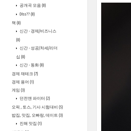
공개곡 모음
(0)
DIss??
(0)
책
(0)
신간 - 경제/비즈니스
(0)
신간 - 성공/처세/리더
십
(0)
신간 - 동화
(0)
경제 재테크
(7)
경제 용어
(1)
게임
(3)
던전앤 파이터
(2)
오픽 , 토스, 기사 시험대비
(5)
밥집, 맛집, 오빠랑, 데이트
(3)
진해 맛집
(1)