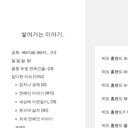
>
쌓여가는 이야기..
공학 - MATLAB, ANSYS ,..
(11)
미드 홈랜드 모리 스
말.말.말.
(6)
몸짱 유명 연예인들~
(24)
미드 홈랜드 라이너
잡다한 이슈
(13762)
정치나 경제
(42)
미드 홈랜드 누만 
연예인 이야기
(4975)
미드 홈랜드 제
세상에 이런일이;;
(70)
웃으며 살자
(385)
미드 홈랜드 F
외국 연예인 이야기
미드 홈랜드 엘리자베
(6185)