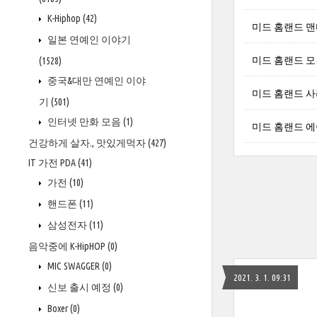
K-Hiphop
(42)
미드 홈랜드 맨디 파
일본 연예인 이야기
미드 홈랜드 모건 스
(1528)
중국&대만 연예인 이야
미드 홈랜드 사라 소
기
(501)
인터넷 만화 모음
(1)
미드 홈랜드 
건강하게 살자., 맛있게먹자
(427)
IT 가전 PDA
(41)
가전
(10)
핸드폰
(11)
삼성전자
(11)
음악중에 K-HipHOP
(0)
MIC SWAGGER
(0)
2021. 3. 1. 09:31
신보 출시 예정
(0)
Boxer
(0)