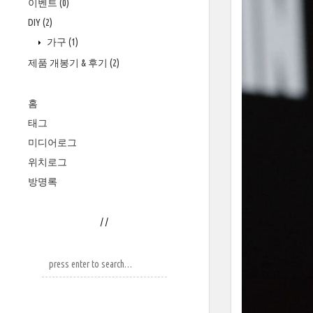
이벤트
(0)
DIY
(2)
가구
(1)
제품 개봉기 & 후기
(2)
홈
태그
미디어로그
위치로그
방명록
/
/