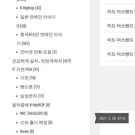
K-Hiphop
(42)
미드 더스탠드 
일본 연예인 이야기
미드 더스탠드 그렉
(1528)
중국&대만 연예인 이야
미드 더스탠드 브래
기
(501)
인터넷 만화 모음
(1)
미드 더스탠드 
건강하게 살자., 맛있게먹자
(427)
IT 가전 PDA
(41)
가전
(10)
핸드폰
(11)
삼성전자
(11)
음악중에 K-HipHOP
(0)
MIC SWAGGER
(0)
2021. 2. 28. 07:51
신보 출시 예정
(0)
Boxer
(0)