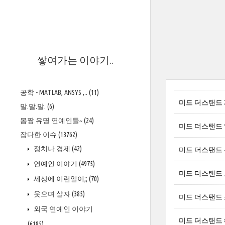
>
쌓여가는 이야기..
공학 - MATLAB, ANSYS ,..
(11)
미드 더스탠드 제임
말.말.말.
(6)
몸짱 유명 연예인들~
(24)
미드 더스탠드 알렉
잡다한 이슈
(13762)
정치나 경제
(42)
미드 더스탠드 우피
연예인 이야기
(4975)
미드 더스탠드 오데
세상에 이런일이;;
(70)
웃으며 살자
(385)
미드 더스탠드 조반
외국 연예인 이야기
미드 더스탠드 헤더
(6185)