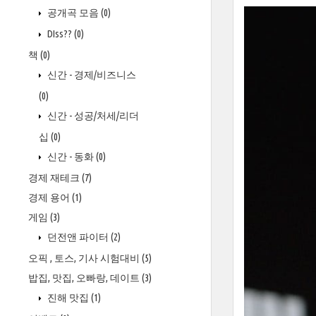
공개곡 모음
(0)
DIss??
(0)
책
(0)
신간 - 경제/비즈니스
(0)
신간 - 성공/처세/리더
십
(0)
신간 - 동화
(0)
경제 재테크
(7)
경제 용어
(1)
게임
(3)
던전앤 파이터
(2)
오픽 , 토스, 기사 시험대비
(5)
밥집, 맛집, 오빠랑, 데이트
(3)
진해 맛집
(1)