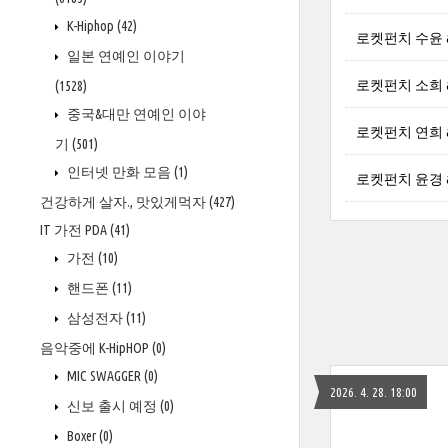
K-Hiphop
(42)
로켓펀치 수윤 
일본 연예인 이야기
로켓펀치 소희 
(1528)
중국&대만 연예인 이야
로켓펀치 연희 a
기
(501)
인터넷 만화 모음
(1)
로켓펀치 윤경 a
건강하게 살자., 맛있게먹자
(427)
IT 가전 PDA
(41)
가전
(10)
핸드폰
(11)
삼성전자
(11)
음악중에 K-HipHOP
(0)
MIC SWAGGER
(0)
2026. 4. 28. 18:00
신보 출시 예정
(0)
Boxer
(0)