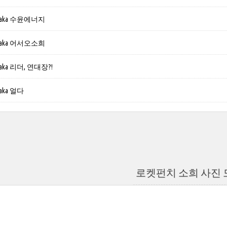
aka 수윤에너지
aka 어서오소희
ka 리더, 연대장?!
ka 얼다
로켓펀치 소희 사진 