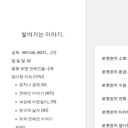
>
쌓여가는 이야기..
공학 - MATLAB, ANSYS ,..
(11)
로켓펀치 소희 
말.말.말.
(6)
몸짱 유명 연예인들~
(24)
로켓펀치 윤경 
잡다한 이슈
(13762)
정치나 경제
(42)
로켓펀치 수윤 
연예인 이야기
(4975)
로켓펀치 연희 
세상에 이런일이;;
(70)
웃으며 살자
(385)
로켓펀치 타카
외국 연예인 이야기
로켓펀치 정다
(6185)