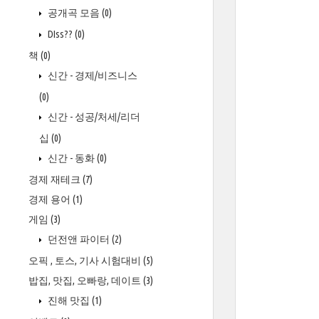
공개곡 모음
(0)
DIss??
(0)
책
(0)
신간 - 경제/비즈니스
(0)
신간 - 성공/처세/리더
십
(0)
신간 - 동화
(0)
경제 재테크
(7)
경제 용어
(1)
게임
(3)
던전앤 파이터
(2)
오픽 , 토스, 기사 시험대비
(5)
밥집, 맛집, 오빠랑, 데이트
(3)
진해 맛집
(1)