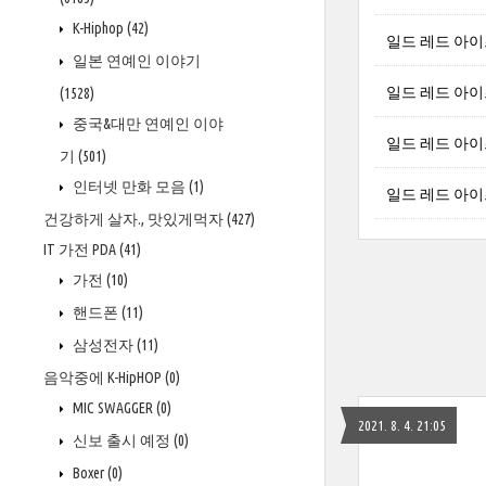
K-Hiphop
(42)
일드 레드 아이즈
일본 연예인 이야기
일드 레드 아이즈 
(1528)
중국&대만 연예인 이야
일드 레드 아이즈
기
(501)
인터넷 만화 모음
(1)
일드 레드 아이즈 
건강하게 살자., 맛있게먹자
(427)
IT 가전 PDA
(41)
가전
(10)
핸드폰
(11)
삼성전자
(11)
음악중에 K-HipHOP
(0)
MIC SWAGGER
(0)
2021. 8. 4. 21:05
신보 출시 예정
(0)
Boxer
(0)