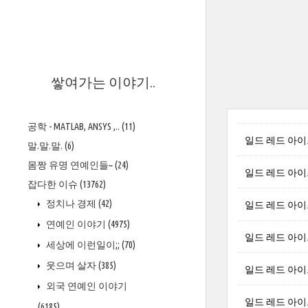
>
쌓여가는 이야기..
공학 - MATLAB, ANSYS ,..
(11)
일드 레드 아이즈
말.말.말.
(6)
몸짱 유명 연예인들~
(24)
일드 레드 아이즈
잡다한 이슈
(13762)
정치나 경제
(42)
일드 레드 아이즈 
연예인 이야기
(4975)
일드 레드 아이즈
세상에 이런일이;;
(70)
웃으며 살자
(385)
일드 레드 아이즈 
외국 연예인 이야기
일드 레드 아이즈
(6185)