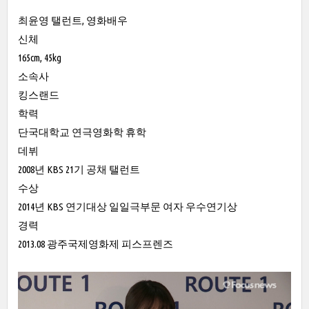
최윤영 탤런트, 영화배우
신체
165cm, 45kg
소속사
킹스랜드
학력
단국대학교 연극영화학 휴학
데뷔
2008년 KBS 21기 공채 탤런트
수상
2014년 KBS 연기대상 일일극부문 여자 우수연기상
경력
2013.08 광주국제영화제 피스프렌즈