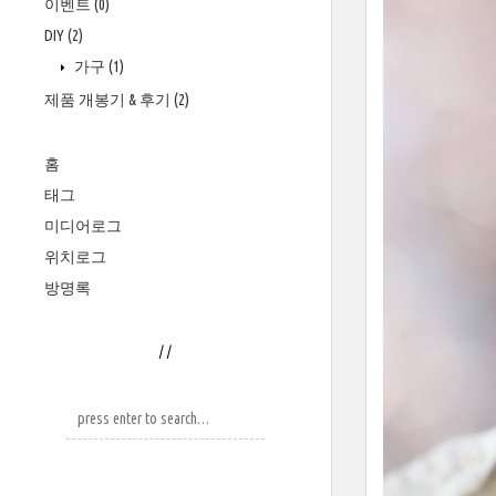
이벤트
(0)
DIY
(2)
가구
(1)
제품 개봉기 & 후기
(2)
홈
태그
미디어로그
위치로그
방명록
/
/