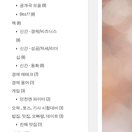
공개곡 모음
(0)
DIss??
(0)
책
(0)
신간 - 경제/비즈니스
(0)
신간 - 성공/처세/리더
십
(0)
신간 - 동화
(0)
경제 재테크
(7)
경제 용어
(1)
게임
(3)
던전앤 파이터
(2)
오픽 , 토스, 기사 시험대비
(5)
밥집, 맛집, 오빠랑, 데이트
(3)
진해 맛집
(1)