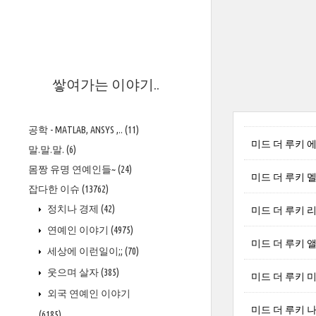
>
쌓여가는 이야기..
공학 - MATLAB, ANSYS ,..
(11)
미드 더 루키 에릭 
말.말.말.
(6)
몸짱 유명 연예인들~
(24)
미드 더 루키 멜리사
잡다한 이슈
(13762)
정치나 경제
(42)
미드 더 루키 리차드 
연예인 이야기
(4975)
미드 더 루키 앨리
세상에 이런일이;;
(70)
웃으며 살자
(385)
미드 더 루키 미키
외국 연예인 이야기
미드 더 루키 나단 
(6185)