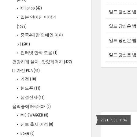
K-Hiphop
(42)
일드 당신은 범인이
일본 연예인 이야기
일드 당신은 범인
(1528)
중국&대만 연예인 이야
일드 당신은 범인
기
(501)
인터넷 만화 모음
(1)
일드 당신은 범인이
건강하게 살자., 맛있게먹자
(427)
IT 가전 PDA
(41)
가전
(10)
핸드폰
(11)
삼성전자
(11)
음악중에 K-HipHOP
(0)
MIC SWAGGER
(0)
2021. 7. 30. 11:49
신보 출시 예정
(0)
Boxer
(0)