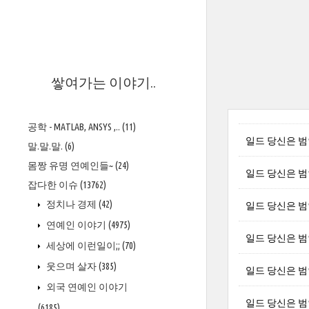
>
쌓여가는 이야기..
공학 - MATLAB, ANSYS ,..
(11)
일드 당신은 범인
말.말.말.
(6)
몸짱 유명 연예인들~
(24)
일드 당신은 범인이
잡다한 이슈
(13762)
정치나 경제
(42)
일드 당신은 범인이
연예인 이야기
(4975)
일드 당신은 범인
세상에 이런일이;;
(70)
웃으며 살자
(385)
일드 당신은 범
외국 연예인 이야기
일드 당신은 범인이
(6185)