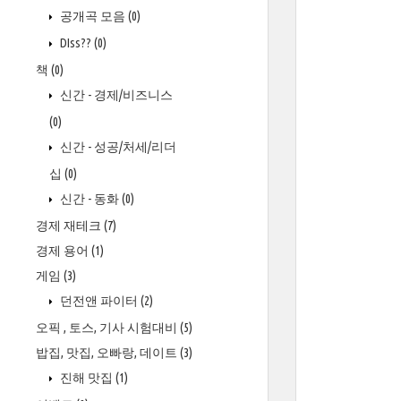
공개곡 모음
(0)
DIss??
(0)
책
(0)
신간 - 경제/비즈니스
(0)
신간 - 성공/처세/리더
십
(0)
신간 - 동화
(0)
경제 재테크
(7)
경제 용어
(1)
게임
(3)
던전앤 파이터
(2)
오픽 , 토스, 기사 시험대비
(5)
밥집, 맛집, 오빠랑, 데이트
(3)
진해 맛집
(1)