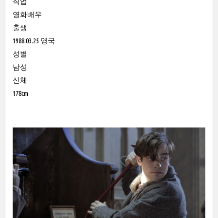
직업
영화배우
출생
1988.03.25 영국
성별
남성
신체
178cm