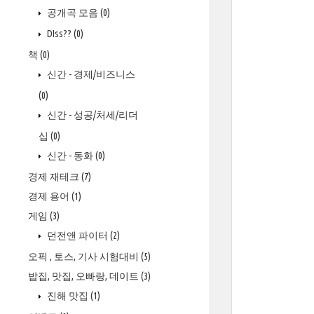
공개곡 모음
(0)
DIss??
(0)
책
(0)
신간 - 경제/비즈니스
(0)
신간 - 성공/처세/리더
십
(0)
신간 - 동화
(0)
경제 재테크
(7)
경제 용어
(1)
게임
(3)
던전앤 파이터
(2)
오픽 , 토스, 기사 시험대비
(5)
밥집, 맛집, 오빠랑, 데이트
(3)
진해 맛집
(1)