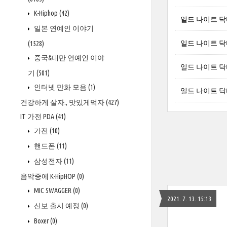
K-Hiphop
(42)
일드 나이트 닥터
일본 연예인 이야기
일드 나이트 닥터
(1528)
중국&대만 연예인 이야
일드 나이트 닥터
기
(501)
인터넷 만화 모음
(1)
일드 나이트 닥터
건강하게 살자., 맛있게먹자
(427)
IT 가전 PDA
(41)
가전
(10)
핸드폰
(11)
삼성전자
(11)
음악중에 K-HipHOP
(0)
MIC SWAGGER
(0)
2021. 7. 13. 15:13
신보 출시 예정
(0)
Boxer
(0)