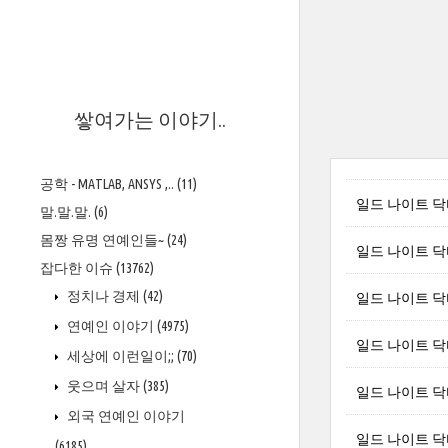
>
쌓여가는 이야기..
공학 - MATLAB, ANSYS ,..
(11)
일드 나이트 닥터
말.말.말.
(6)
몸짱 유명 연예인들~
(24)
일드 나이트 닥터
잡다한 이슈
(13762)
정치나 경제
(42)
일드 나이트 닥터
연예인 이야기
(4975)
일드 나이트 닥터
세상에 이런일이;;
(70)
웃으며 살자
(385)
일드 나이트 닥터
외국 연예인 이야기
일드 나이트 닥터 
(6185)