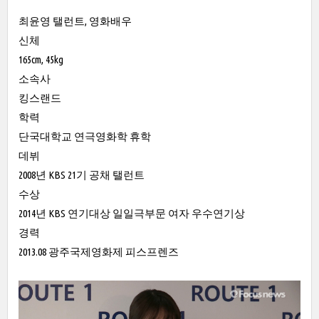
최윤영 탤런트, 영화배우
신체
165cm, 45kg
소속사
킹스랜드
학력
단국대학교 연극영화학 휴학
데뷔
2008년 KBS 21기 공채 탤런트
수상
2014년 KBS 연기대상 일일극부문 여자 우수연기상
경력
2013.08 광주국제영화제 피스프렌즈