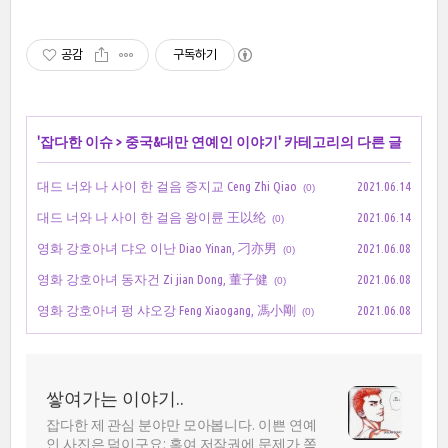
공감
구독하기
'
잡다한 이슈
>
중국&대만 연예인 이야기
' 카테고리의 다른 글
대드 너와 나 사이 한 걸음 증지교 Ceng Zhi Qiao
2021.06.14
(0)
대드 너와 나 사이 한 걸음 왕이륜 王以纶
2021.06.14
(0)
영화 강호아녀 댜오 이난 Diao Yinan, 刁亦男
2021.06.08
(0)
영화 강호아녀 동자건 Zi jian Dong, 董子健
2021.06.08
(0)
영화 강호아녀 펑 샤오강 Feng Xiaogang, 馮小剛
2021.06.08
(0)
쌓여가는 이야기..
잡다한 제 관심 분야만 모아봅니다. 이쁜 연예
인 사진은 덤이구요; 혹여 저작권에 문제가 쪽