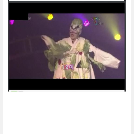
오늘은 머털도사
히히힛