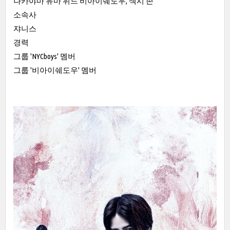
나카야마 유마 위드 비아이쉐도우, 섹시 존
소속사
쟈니스
경력
그룹 'NYCboys' 멤버
그룹 '비아이쉐도우' 멤버