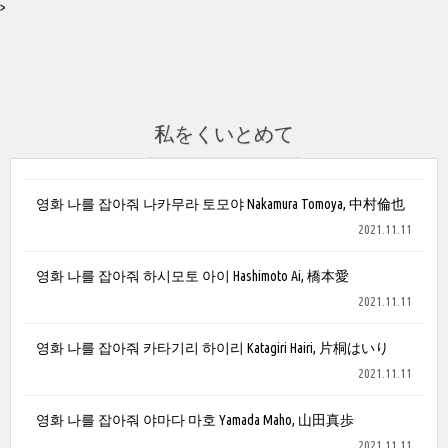
>
私をくいとめて
영화 나를 잡아줘 나카무라 토모야 Nakamura Tomoya, 中村倫也
2021.11.11
영화 나를 잡아줘 하시모토 아이 Hashimoto Ai, 橋本愛
2021.11.11
영화 나를 잡아줘 카타기리 하이리 Katagiri Hairi, 片桐はいり
2021.11.11
영화 나를 잡아줘 야마다 마호 Yamada Maho, 山田真歩
2021.11.11