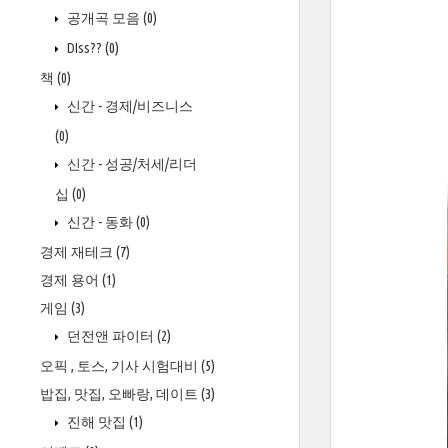
공개곡 모음
(0)
DIss??
(0)
책
(0)
신간 - 경제/비즈니스
(0)
신간 - 성공/처세/리더
십
(0)
신간 - 동화
(0)
경제 재테크
(7)
경제 용어
(1)
게임
(3)
던전앤 파이터
(2)
오픽 , 토스, 기사 시험대비
(5)
밥집, 맛집, 오빠랑, 데이트
(3)
진해 맛집
(1)