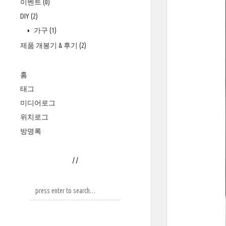
이벤트
(0)
DIY
(2)
가구
(1)
제품 개봉기 & 후기
(2)
홈
태그
미디어로그
위치로그
방명록
/
/