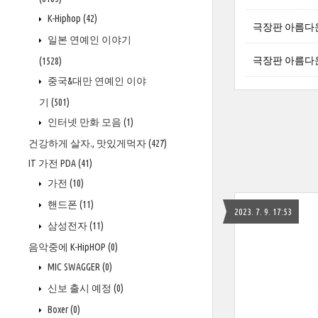
K-Hiphop
(42)
극장판 아름다운 
일본 연예인 이야기
극장판 아름다운 
(1528)
중국&대만 연예인 이야
기
(501)
인터넷 만화 모음
(1)
건강하게 살자., 맛있게먹자
(427)
IT 가전 PDA
(41)
가전
(10)
핸드폰
(11)
2023. 7. 9. 17:53
삼성전자
(11)
음악중에 K-HipHOP
(0)
MIC SWAGGER
(0)
신보 출시 예정
(0)
Boxer
(0)