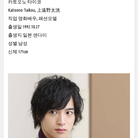
카토오노 타이코
Katoono Taikou, 上遠野太洸
직업 영화배우, 패션모델
출생일 1992.10.27
출생지 일본 센다이
성별 남성
신체 171cm