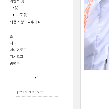
이벤트
(0)
DIY
(2)
가구
(1)
제품 개봉기 & 후기
(2)
홈
태그
미디어로그
위치로그
방명록
/
/