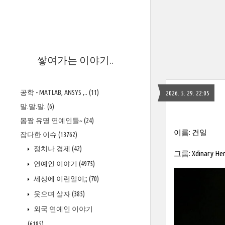
>
쌓여가는 이야기..
공학 - MATLAB, ANSYS ,..
(11)
2026. 5. 29. 22:05
말.말.말.
(6)
몸짱 유명 연예인들~
(24)
이름: 건일
잡다한 이슈
(13762)
정치나 경제
(42)
그룹: Xdinary He
연예인 이야기
(4975)
세상에 이런일이;;
(70)
웃으며 살자
(385)
외국 연예인 이야기
(6185)