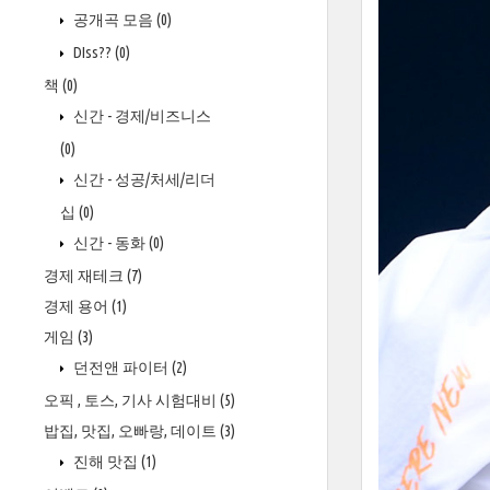
공개곡 모음
(0)
DIss??
(0)
책
(0)
신간 - 경제/비즈니스
(0)
신간 - 성공/처세/리더
십
(0)
신간 - 동화
(0)
경제 재테크
(7)
경제 용어
(1)
게임
(3)
던전앤 파이터
(2)
오픽 , 토스, 기사 시험대비
(5)
밥집, 맛집, 오빠랑, 데이트
(3)
진해 맛집
(1)