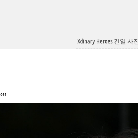
Xdinary Heroes 건일 
roes