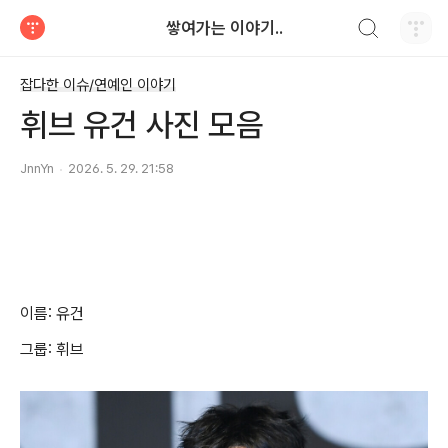
검색하기
쌓여가는 이야기..
티스토리
잡다한 이슈/연예인 이야기
휘브 유건 사진 모음
JnnYn
2026. 5. 29. 21:58
이름: 유건
그룹: 휘브