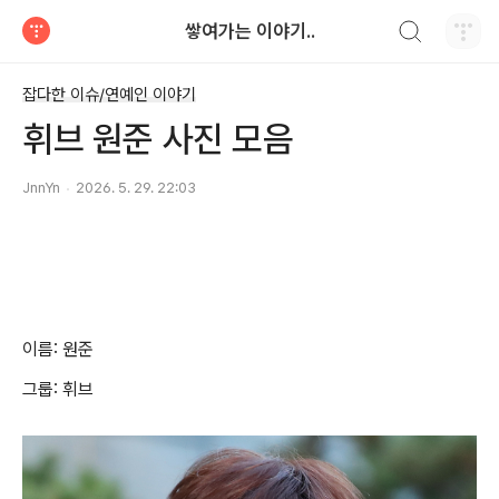
검색하기
쌓여가는 이야기..
티스토리
잡다한 이슈/연예인 이야기
휘브 원준 사진 모음
JnnYn
2026. 5. 29. 22:03
이름: 원준
그룹: 휘브