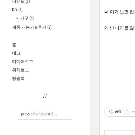
이벤트
(0)
DIY
(2)
너 이거 보면 잡혀
가구
(1)
제품 개봉기 & 후기
(2)
왜 난 나라를 잃
홈
태그
미디어로그
위치로그
방명록
/
/
공감