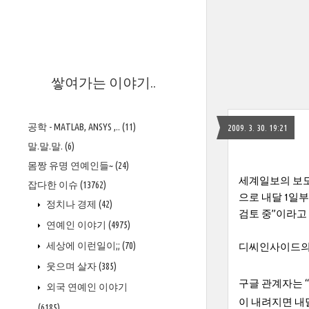
>
쌓여가는 이야기..
공학 - MATLAB, ANSYS ,..
(11)
2009. 3. 30. 19:21
말.말.말.
(6)
몸짱 유명 연예인들~
(24)
세계일보의 보도
잡다한 이슈
(13762)
으로 내달 1일
정치나 경제
(42)
검토 중”이라고
연예인 이야기
(4975)
세상에 이런일이;;
(70)
디씨인사이드의 
웃으며 살자
(385)
구글 관계자는 
외국 연예인 이야기
이 내려지면 내
(6185)