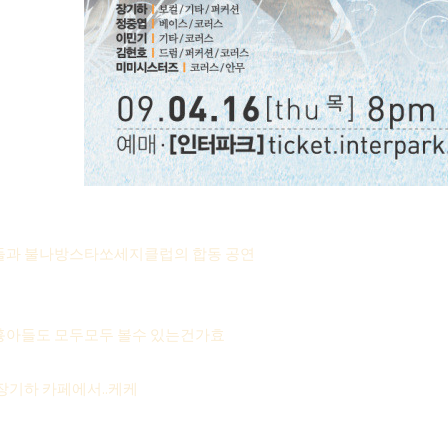
들과 불나방스타쏘세지클럽의 합동 공연
흉아들도 모두모두 볼수 있는건가효
장기하 카페에서..케케