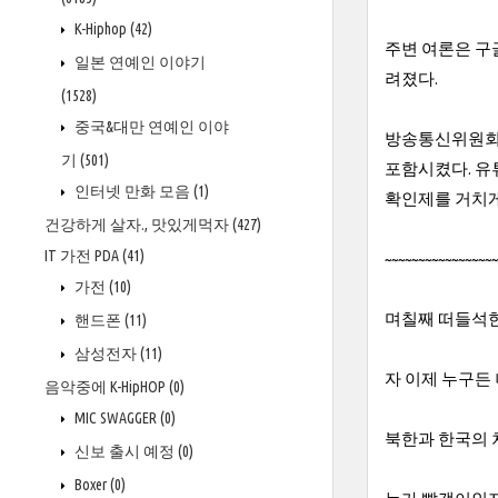
K-Hiphop
(42)
주변 여론은 구
일본 연예인 이야기
려졌다.
(1528)
중국&대만 연예인 이야
방송통신위원회는
기
(501)
포함시켰다. 유
인터넷 만화 모음
(1)
확인제를 거치게
건강하게 살자., 맛있게먹자
(427)
IT 가전 PDA
(41)
~~~~~~~~~~~~~~~~~
가전
(10)
며칠째 떠들석한
핸드폰
(11)
삼성전자
(11)
자 이제 누구든 
음악중에 K-HipHOP
(0)
MIC SWAGGER
(0)
북한과 한국의 차
신보 출시 예정
(0)
Boxer
(0)