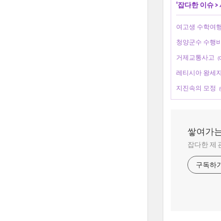
'
잡다한 이슈
>
여고생 수학여행
청양군수 수행비
거제교통사고
(
레티시아 왕세자
지진속의 모정
(
쌓여가는
잡다한 제 
구독하