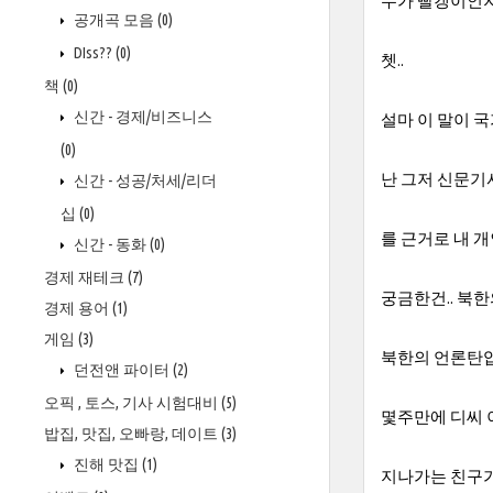
누가 빨갱이인지
공개곡 모음
(0)
DIss??
(0)
쳇..
책
(0)
신간 - 경제/비즈니스
설마 이 말이 
(0)
난 그저 신문기
신간 - 성공/처세/리더
십
(0)
를 근거로 내 
신간 - 동화
(0)
경제 재테크
(7)
궁금한건.. 북
경제 용어
(1)
게임
(3)
북한의 언론탄압
던전앤 파이터
(2)
오픽 , 토스, 기사 시험대비
(5)
몇주만에 디씨 
밥집, 맛집, 오빠랑, 데이트
(3)
진해 맛집
(1)
지나가는 친구가